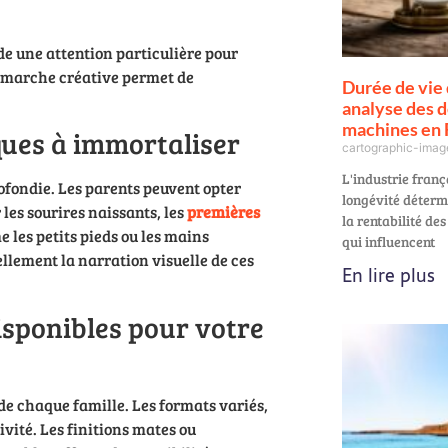
 une attention particulière pour
démarche créative permet de
Durée de vie 
analyse des 
machines en 
ues à immortaliser
cartographic-ima
L'industrie franç
ofondie. Les parents peuvent opter
longévité détermi
les sourires naissants, les
premières
la rentabilité de
 les petits pieds ou les mains
qui influencent
lement la narration visuelle de ces
En lire plus
isponibles pour votre
de chaque famille. Les formats variés,
vité. Les finitions mates ou