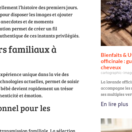
lement l’histoire des premiers jours.
pour disposer les images et ajouter
es anecdotes et de moments
sation permet de créer un fil
thentique de ces instants privilégiés.
rs familiaux à
Bienfaits & U
officinale : g
cheveux
cartographic-ima
xpérience unique dans la vie des
chnologies actuelles, permet de saisir
La lavande offici
o bébé devient rapidement un trésor
accompagne les ri
ses multiples ve
henticité et émotion.
En lire plus
onnel pour les
transmission familiale. La sélection