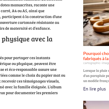
dotes manuscrites, raconte une
 carré, A4 ou A5, ainsi que
participent à la construction d’une
couverture cartonnée résistante au
rs de maternité et d’enfance.
t physique avec la
Pourquoi choi
és pour partager ces instants
fabriqués à l
érique ou physique, peuvent être
cartographic-ima
se et éco-responsable assure une
Lorsque la pluie s
ariées comme le choix du papier mat ou
d’un parapluie p
 recevoir ces témoignages visuels,
un modèle frança
ané avec la famille éloignée. L’album
En lire plus
reux pour documenter les premiers