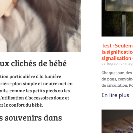
Test : Seulem
la significat
signalisation
ux clichés de bébé
cartographic-ima
Chaque jour, des 
ion particulière à la lumière
du pays, convain
rrière-plan simple et neutre met en
de circulation. P
ils, comme les petits pieds ou les
En lire plus
’utilisation d’accessoires doux et
t le confort du bébé.
es souvenirs dans