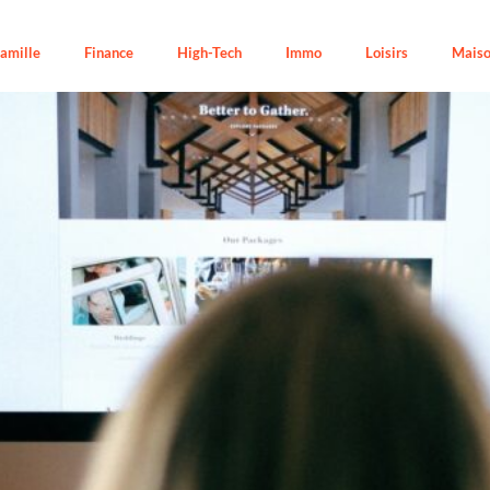
amille
Finance
High-Tech
Immo
Loisirs
Mais