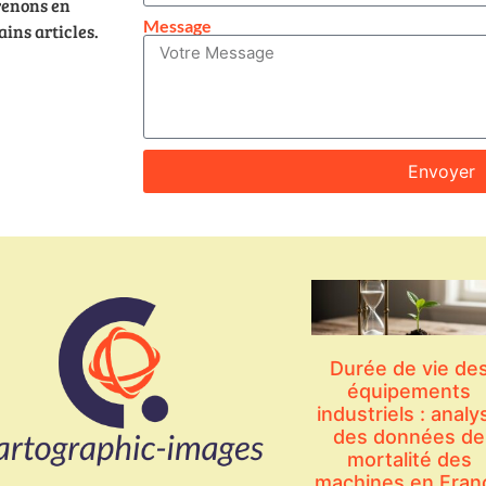
renons en
Message
ins articles.
Envoyer
Durée de vie de
équipements
industriels : analy
des données de
mortalité des
machines en Fran