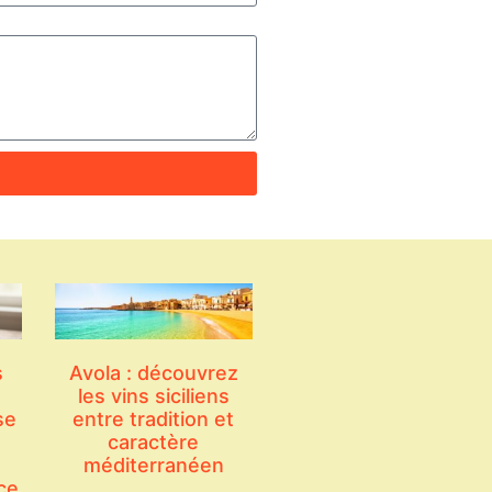
s
Avola : découvrez
les vins siciliens
se
entre tradition et
caractère
méditerranéen
ce